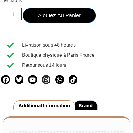
En stock
Ajoutez Au Panier
Livraison sous 48 heures
Boutique physique à Paris France
Retour sous 14 jours
Additional Information
Brand
Additional Information