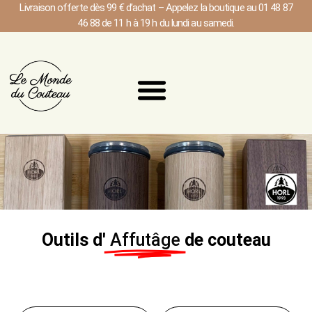
Livraison offerte dès 99 € d’achat – Appelez la boutique au 01 48 87
46 88 de 11 h à 19 h du lundi au samedi.
Outils d'
Affutâge
de couteau