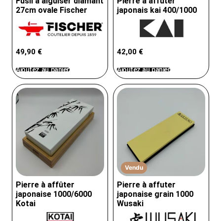
Fusil à aiguiser diamant
Pierre à affuter
27cm ovale Fischer
japonais kai 400/1000
49,90
€
42,00
€
Ajoutez au panier
Ajoutez au panier
Vendu
Pierre à affûter
Pierre à affuter
japonaise 1000/6000
japonaise grain 1000
Kotai
Wusaki