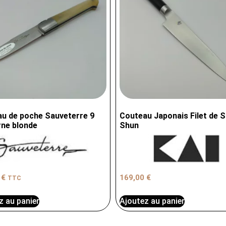
u de poche Sauveterre 9
Couteau Japonais Filet de S
ne blonde
Shun
0
€
169,00
€
TTC
z au panier
Ajoutez au panier