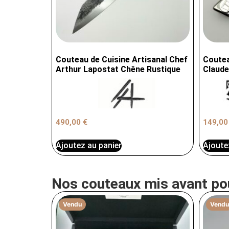
Couteau de Cuisine Artisanal Chef
Coutea
Arthur Lapostat Chêne Rustique
Claud
490,00
€
149,0
Ajoutez au panier
Ajoute
Nos couteaux mis avant po
Vendu
Vendu