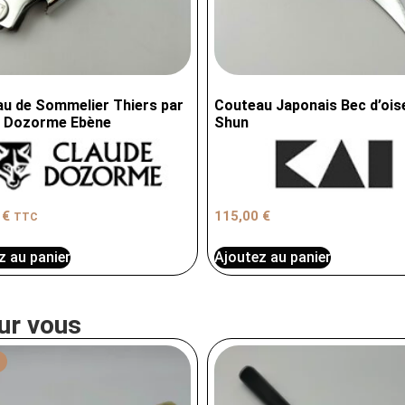
u de Sommelier Thiers par
Couteau Japonais Bec d’ois
e Dozorme Ebène
Shun
0
€
115,00
€
TTC
z au panier
Ajoutez au panier
ur vous