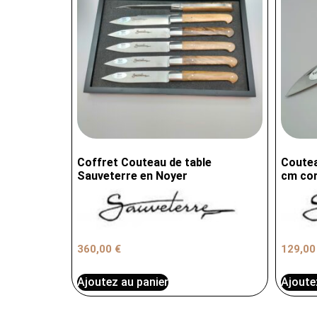
Coffret Couteau de table
Coutea
Sauveterre en Noyer
cm cor
360,00
€
129,0
Ajoutez au panier
Ajoute