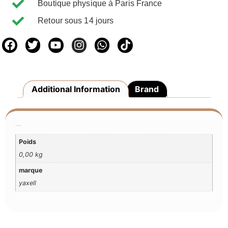
Boutique physique à Paris France
Retour sous 14 jours
Additional Information
Brand
Additional Information
Poids
0,00 kg
marque
yaxell