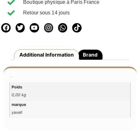
Boutique physique à Paris France
Retour sous 14 jours
Additional Information
Brand
Additional Information
Poids
0,00 kg
marque
yaxell