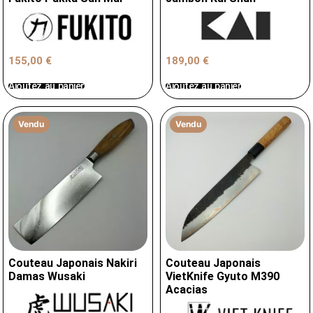
155,00
€
189,00
€
Ajoutez au panier
Ajoutez au panier
Vendu
Vendu
Couteau Japonais Nakiri
Couteau Japonais
Damas Wusaki
VietKnife Gyuto M390
Acacias