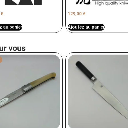
0
€
129,00
€
z au panier
Ajoutez au panier
ur vous