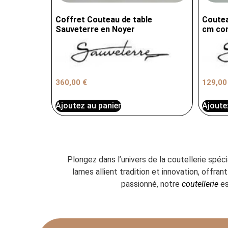
Coffret Couteau de table
Coutea
Sauveterre en Noyer
cm cor
360,00
€
129,0
Ajoutez au panier
Ajoute
Plongez dans l’univers de la coutellerie spéc
lames allient tradition et innovation, offr
passionné, notre
coutellerie
es