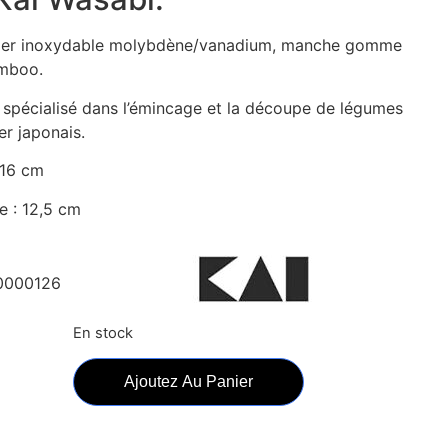
cier inoxydable molybdène/vanadium, manche gomme
amboo.
 spécialisé dans l’émincage et la découpe de légumes
er japonais.
 16 cm
 : 12,5 cm
0000126
En stock
Ajoutez Au Panier