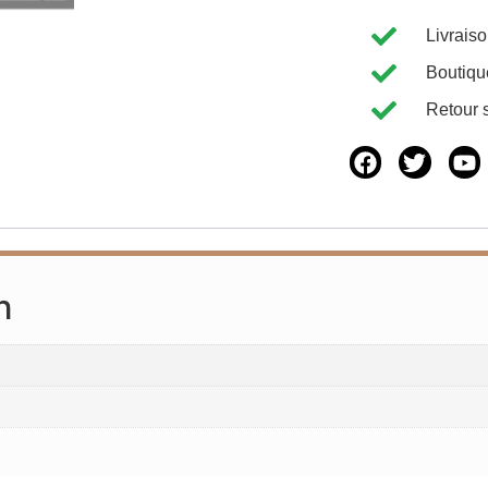
Livrais
Boutiqu
Retour 
n