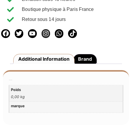
Boutique physique à Paris France
Retour sous 14 jours
Additional Information
Brand
Additional Information
Poids
0,00 kg
marque