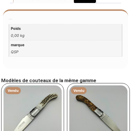
Additional Information
Poids
0,00 kg
marque
QSP
Modèles de couteaux de la même gamme
Vendu
Vendu