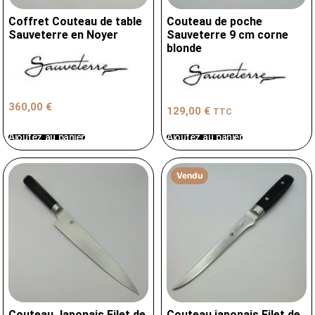
Coffret Couteau de table
Couteau de poche
Sauveterre en Noyer
Sauveterre 9 cm corne
blonde
360,00
€
129,00
€
TTC
Ajoutez au panier
Ajoutez au panier
Vendu
Couteau Japonais Filet de
Couteau japonais Filet de