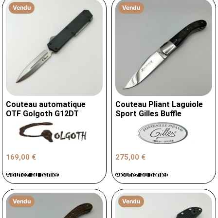
Vendu
Vendu
Couteau automatique
Couteau Pliant Laguiole
OTF Golgoth G12DT
Sport Gilles Buffle
169,00
€
275,00
€
Ajoutez au panier
Ajoutez au panier
Vendu
Vendu