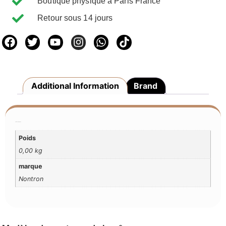
Boutique physique à Paris France
Retour sous 14 jours
Additional Information
Brand
Additional Information
Poids
0,00 kg
marque
Nontron