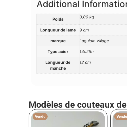
Additional Informatio
0,00 kg
Poids
Longueur de lame
9 cm
marque
Laguiole Village
Type acier
14c28n
Longueur de
12 cm
manche
Modèles de couteaux d
Vendu
Vendu