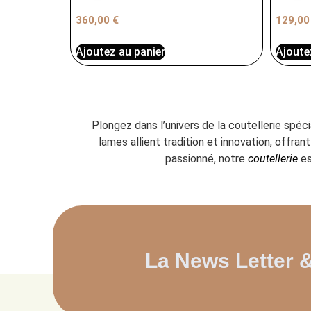
360,00
€
129,0
Ajoutez au panier
Ajoute
Plongez dans l’univers de la coutellerie spéc
lames allient tradition et innovation, offr
passionné, notre
coutellerie
es
La News Letter 