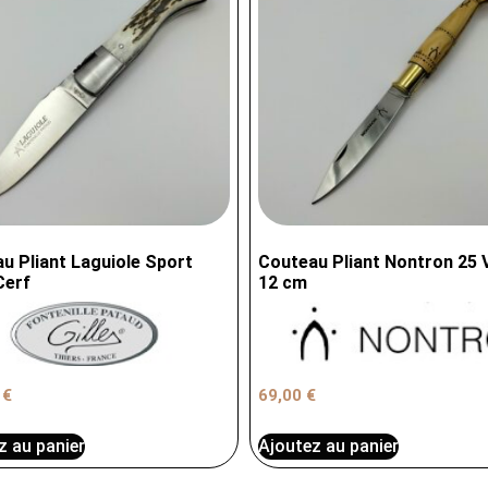
u Pliant Laguiole Sport
Couteau Pliant Nontron 25 V
Cerf
12 cm
0
€
69,00
€
z au panier
Ajoutez au panier