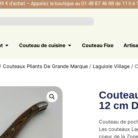
99 € d’achat – Appelez la boutique au 01 48 87 46 88 de 11 h à 1
nt
Couteau de cuisine
Couteau Fixe
Artis
/
Couteaux Pliants De Grande Marque
/
Laguiole Village
/ C
Couteau
12 cm 
Couteau de poch
Les couteaux Lag
coeur de la Zone