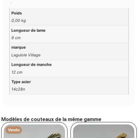
Additional Information
Poids
0,00 kg
Longueur de lame
9 cm
marque
Laguiole Village
Longueur de manche
12 cm
Type acier
14c28n
Modèles de couteaux de la même gamme
Vendu