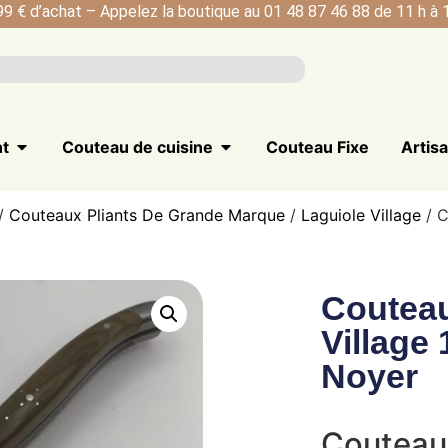
99 € d’achat – Appelez la boutique au 01 48 87 46 88 de 11 h à 1
nt
Couteau de cuisine
Couteau Fixe
Artis
/
Couteaux Pliants De Grande Marque
/
Laguiole Village
/ C
Couteau
Village
Noyer
Couteau 