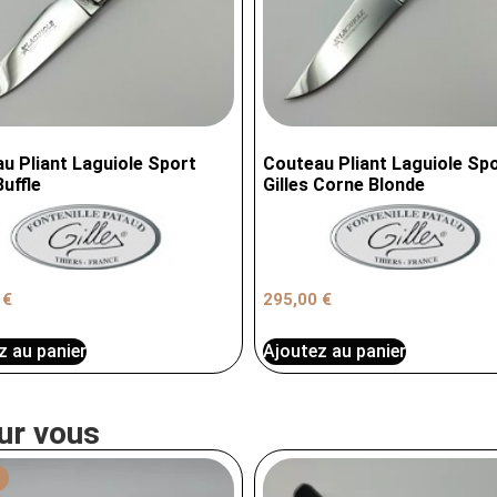
u Pliant Laguiole Sport
Couteau Pliant Laguiole Sp
Buffle
Gilles Corne Blonde
0
€
295,00
€
z au panier
Ajoutez au panier
ur vous