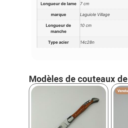
Longueur de lame
7 cm
marque
Laguiole Village
Longueur de
10 cm
manche
Type acier
14c28n
Modèles de couteaux d
Vendu