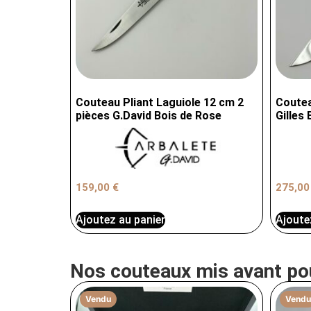
Couteau Pliant Laguiole 12 cm 2
Coutea
pièces G.David Bois de Rose
Gilles 
159,00
€
275,0
Ajoutez au panier
Ajoute
Nos couteaux mis avant po
Vendu
Vendu