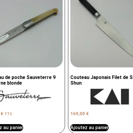
u de poche Sauveterre 9
Couteau Japonais Filet de S
ne blonde
Shun
0
€
169,00
€
TTC
z au panier
Ajoutez au panier