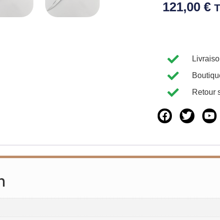
121,00
€
Livrais
Boutiqu
Retour 
n