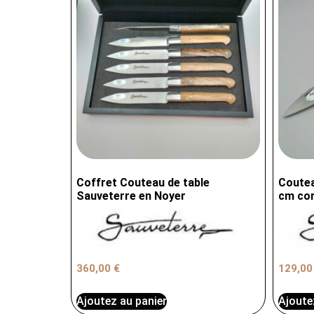
Coffret Couteau de table
Coutea
Sauveterre en Noyer
cm cor
360,00
€
129,0
Ajoutez au panier
Ajoute