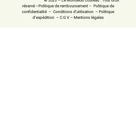
© 2023 — Le Mondedu Couteau . Tout droit
réservé –
Politique de remboursement
–
Politique de
confidentialité
–
Conditions d’utilisation
–
Politique
d’expédition
–
C.G.V
–
Mentions légales