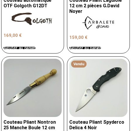
Couteau automatique
Couteau Pliant Laguiole
OTF Golgoth G12DT
12 cm 2 pièces G.David
Noyer
169,00
€
159,00
€
Ajoutez au panier
Ajoutez au panier
Vendu
Couteau Pliant Nontron
Couteau Pliant Spyderco
25 Manche Boule 12 cm
Delica 4 Noir