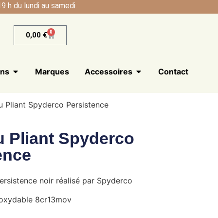
9 h du lundi au samedi.
0
0,00
€
ans
Marques
Accessoires
Contact
 Pliant Spyderco Persistence
 Pliant Spyderco
ence
ersistence noir réalisé par Spyderco
noxydable 8cr13mov