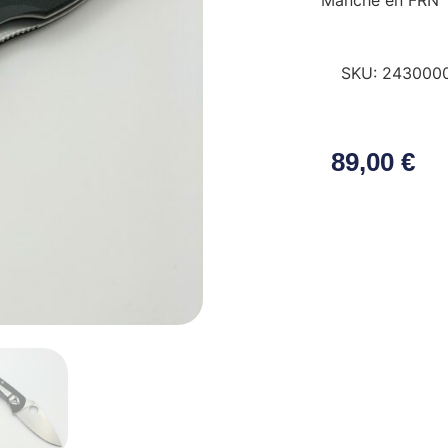
Manche en FRN
SKU:
243000
89,00
€