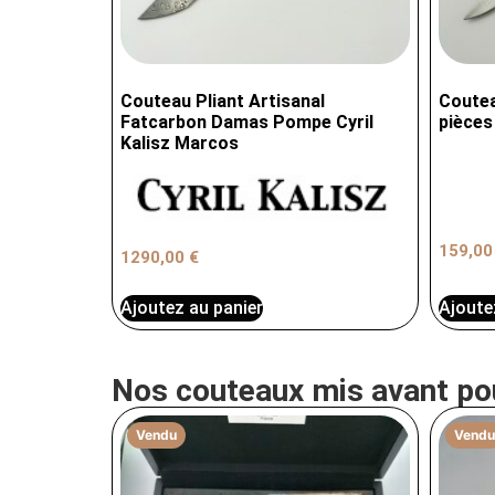
Couteau Pliant Artisanal
Coutea
Fatcarbon Damas Pompe Cyril
pièces
Kalisz Marcos
159,0
1290,00
€
Ajoute
Ajoutez au panier
Nos couteaux mis avant po
Vendu
Vendu