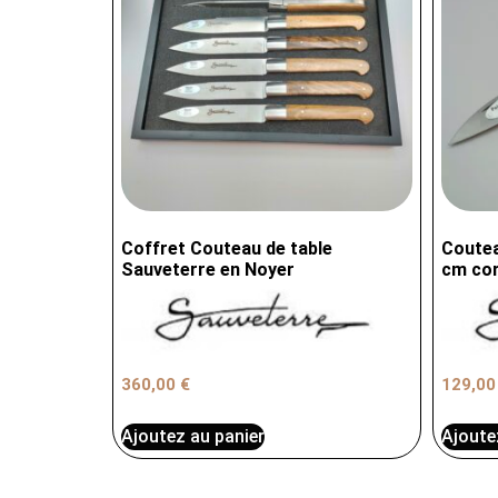
Coffret Couteau de table
Coutea
Sauveterre en Noyer
cm cor
360,00
€
129,0
Ajoutez au panier
Ajoute