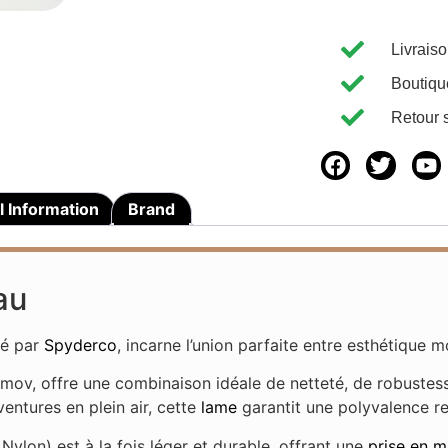
Livrais
Boutiqu
Retour 
l Information
Brand
au
ué par
Spyderco
, incarne l’union parfaite entre esthétique
mov, offre une combinaison idéale de netteté, de robustess
ventures en plein air, cette
lame
garantit une polyvalence r
ylon) est à la fois léger et durable, offrant une
prise en m