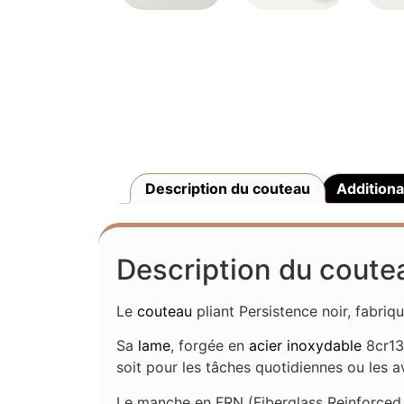
Description du couteau
Additiona
Description du coute
Le
couteau
pliant Persistence noir, fabriq
Sa
lame
, forgée en
acier inoxydable
8cr13
soit pour les tâches quotidiennes ou les a
Le manche en FRN (Fiberglass Reinforced N