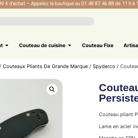
99 € d’achat – Appelez la boutique au 01 48 87 46 88 de 11 h à 1
nt
Couteau de cuisine
Couteau Fixe
Artis
/
Couteaux Pliants De Grande Marque
/
Spyderco
/ Couteau
Couteau
Persist
Couteau pliant P
Lame en acier i