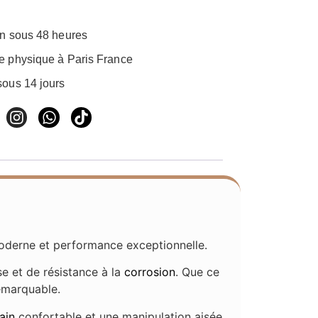
on sous 48 heures
e physique à Paris France
sous 14 jours
 moderne et performance exceptionnelle.
e et de résistance à la
corrosion
. Que ce
emarquable.
ain
confortable et une manipulation aisée.