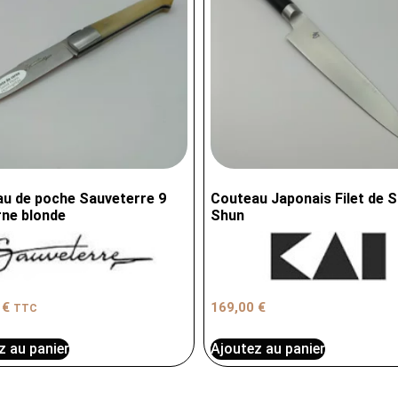
u de poche Sauveterre 9
Couteau Japonais Filet de S
ne blonde
Shun
0
€
169,00
€
TTC
z au panier
Ajoutez au panier