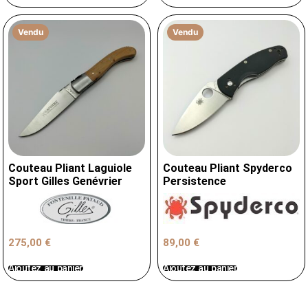
Vendu
Vendu
Couteau Pliant Laguiole
Couteau Pliant Spyderco
Sport Gilles Genévrier
Persistence
89,00
€
275,00
€
Ajoutez au panier
Ajoutez au panier