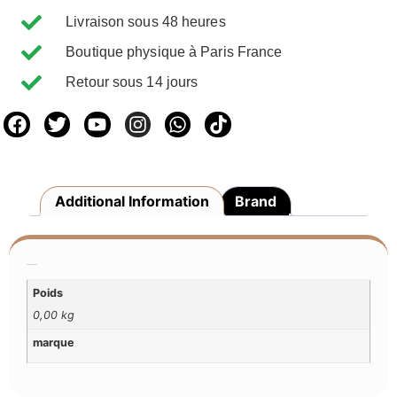
Livraison sous 48 heures
Boutique physique à Paris France
Retour sous 14 jours
Additional Information
Brand
Additional Information
Poids
0,00 kg
marque