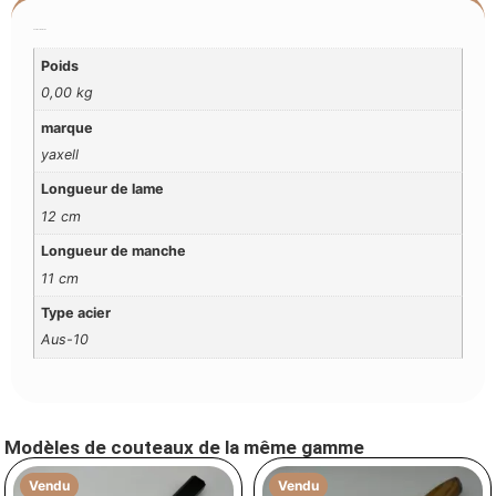
Additional Information
Poids
0,00 kg
marque
yaxell
Longueur de lame
12 cm
Longueur de manche
11 cm
Type acier
Aus-10
Modèles de couteaux de la même gamme
Vendu
Vendu