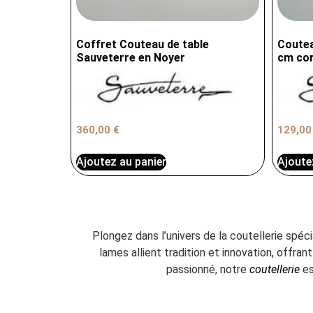
Coffret Couteau de table
Coutea
Sauveterre en Noyer
cm cor
360,00
€
129,0
Ajoutez au panier
Ajoute
Plongez dans l’univers de la coutellerie spéc
lames allient tradition et innovation, offr
passionné, notre
coutellerie
es