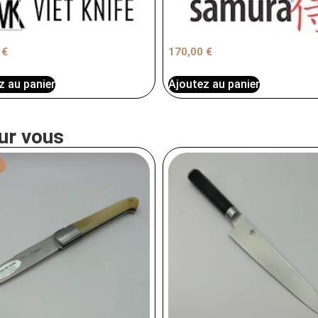
0
€
170,00
€
z au panier
Ajoutez au panier
ur vous