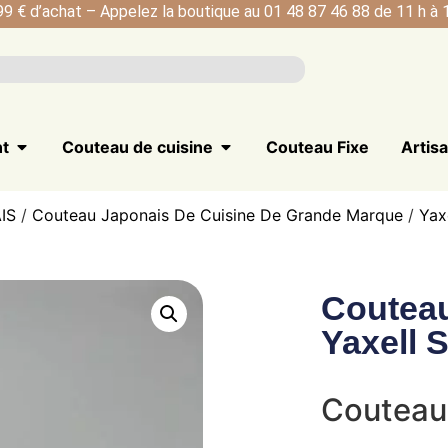
99 € d’achat – Appelez la boutique au 01 48 87 46 88 de 11 h à 1
nt
Couteau de cuisine
Couteau Fixe
Artis
IS
/
Couteau Japonais De Cuisine De Grande Marque
/
Yax
Couteau
Yaxell 
Couteau 