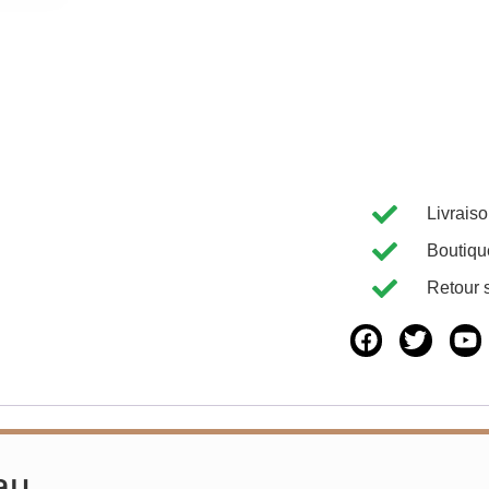
Livrais
Boutiqu
Retour 
au