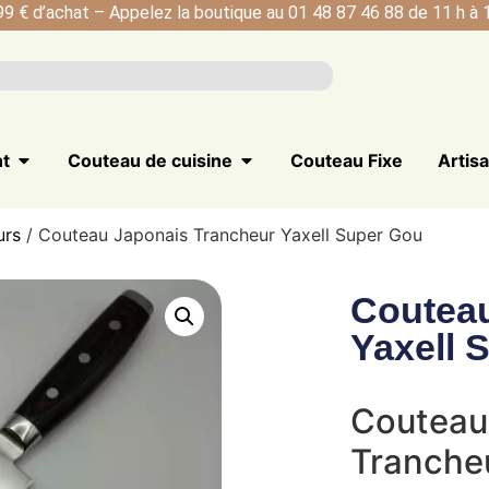
99 € d’achat – Appelez la boutique au 01 48 87 46 88 de 11 h à 1
nt
Couteau de cuisine
Couteau Fixe
Artis
urs
/ Couteau Japonais Trancheur Yaxell Super Gou
Couteau
Yaxell 
Couteau 
Trancheu