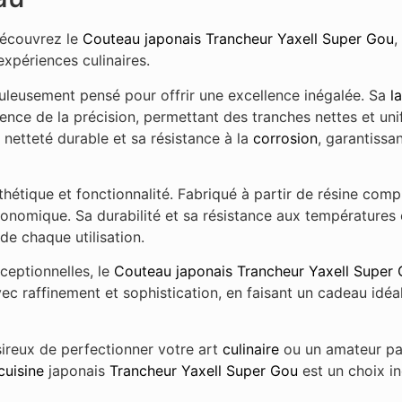
découvrez le
Couteau japonais
Trancheur
Yaxell
Super Gou
,
xpériences culinaires.
uleusement pensé pour offrir une excellence inégalée. Sa
l
nce de la précision, permettant des tranches nettes et u
 netteté durable et sa résistance à la
corrosion
, garantiss
 esthétique et fonctionnalité. Fabriqué à partir de résine comp
onomique. Sa durabilité et sa résistance aux températures
de chaque utilisation.
ceptionnelles, le
Couteau japonais
Trancheur
Yaxell
Super 
vec raffinement et sophistication, en faisant un cadeau idé
ireux de perfectionner votre art
culinaire
ou un amateur pa
cuisine
japonais
Trancheur
Yaxell
Super Gou
est un choix i