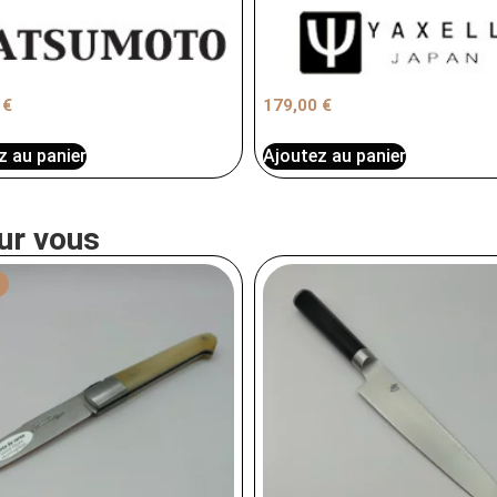
0
€
179,00
€
z au panier
Ajoutez au panier
ur vous