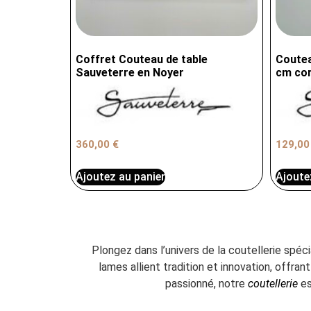
Coffret Couteau de table
Coutea
Sauveterre en Noyer
cm cor
360,00
€
129,0
Ajoutez au panier
Ajoute
Plongez dans l’univers de la coutellerie spéc
lames allient tradition et innovation, offr
passionné, notre
coutellerie
es