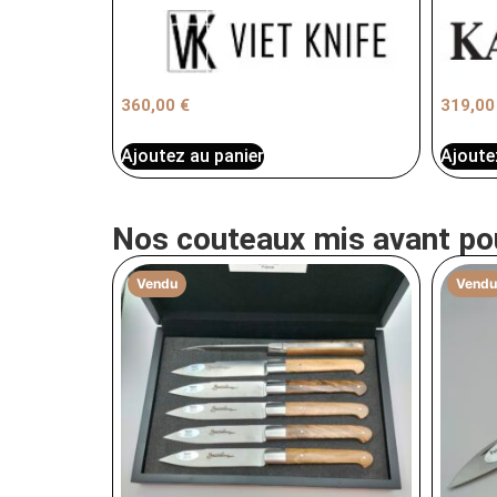
360,00
€
319,0
Ajoutez au panier
Ajoute
Nos couteaux mis avant po
Vendu
Vendu