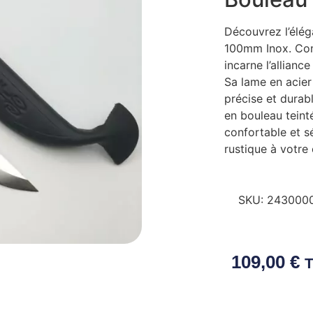
Découvrez l’élé
100mm Inox. Conç
incarne l’allianc
Sa lame en acie
précise et durab
en bouleau teint
confortable et s
rustique à votre
SKU:
2430000
109,00
€