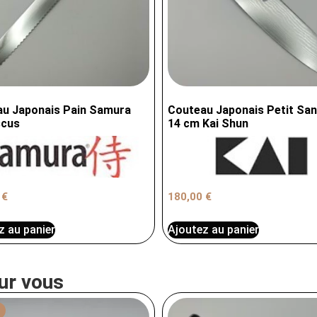
u Japonais Pain Samura
Couteau Japonais Petit Sa
cus
14 cm Kai Shun
0
€
180,00
€
z au panier
Ajoutez au panier
ur vous