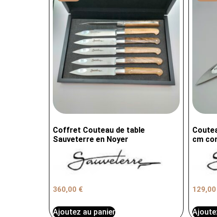
Coffret Couteau de table
Coutea
Sauveterre en Noyer
cm cor
360,00
€
129,0
Ajoutez au panier
Ajoute