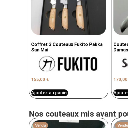
Coffret 3 Couteaux Fukito Pakka
Coutea
San Mai
Damas
155,00
€
170,0
Ajoutez au panier
Ajoute
Nos couteaux mis avant po
Vendu
Vendu