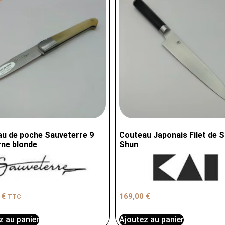
u de poche Sauveterre 9
Couteau Japonais Filet de S
ne blonde
Shun
0
€
169,00
€
TTC
z au panier
Ajoutez au panier