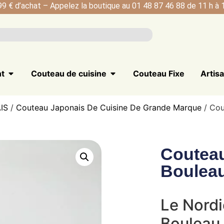
99 € d’achat – Appelez la boutique au 01 48 87 46 88 de 11 h à 1
nt
Couteau de cuisine
Couteau Fixe
Artis
IS
/
Couteau Japonais De Cuisine De Grande Marque
/ Cou
Coutea
Boulea
Le Nord
Bouleau