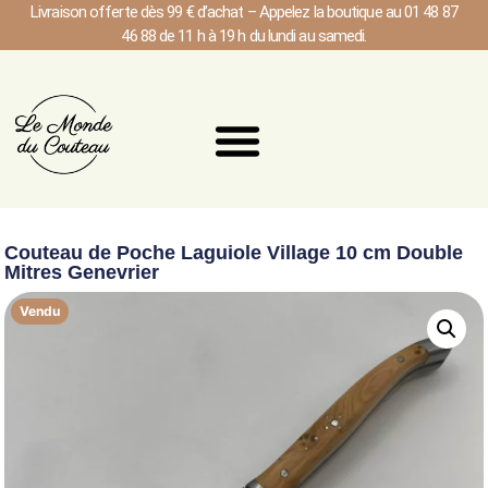
Livraison offerte dès 99 € d’achat – Appelez la boutique au 01 48 87
46 88 de 11 h à 19 h du lundi au samedi.
Couteau de Poche Laguiole Village 10 cm Double
Mitres Genevrier
Vendu