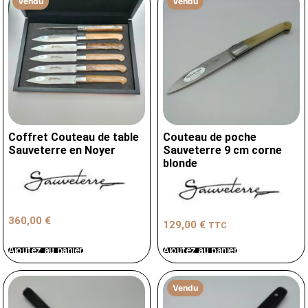
Vendu
Vendu
Coffret Couteau de table
Couteau de poche
Sauveterre en Noyer
Sauveterre 9 cm corne
blonde
360,00
€
129,00
€
TTC
Ajoutez au panier
Ajoutez au panier
Vendu