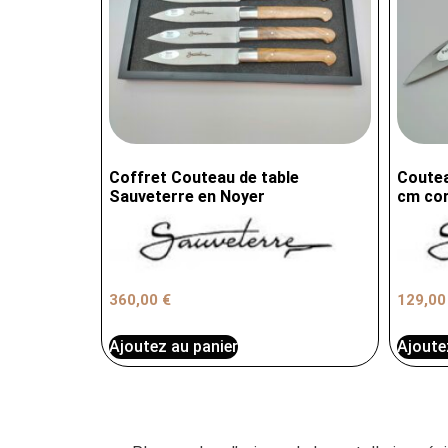
Coffret Couteau de table
Coutea
Sauveterre en Noyer
cm cor
360,00
€
129,0
Ajoutez au panier
Ajoute