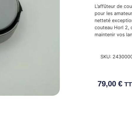
L’affûteur de cou
pour les amateur
netteté exception
couteau Horl 2, o
maintenir vos la
SKU:
2430000
79,00
€
T