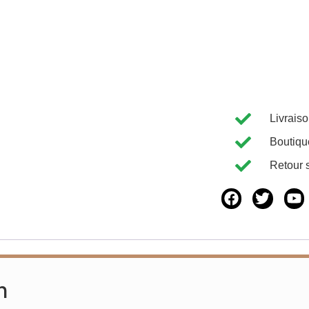
Livrais
Boutiqu
Retour 
n