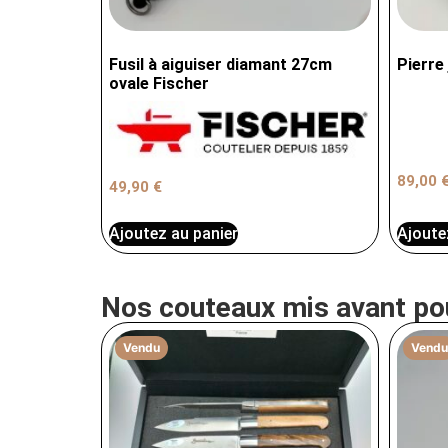
Fusil à aiguiser diamant 27cm
Pierre
ovale Fischer
89,00
49,90
€
Ajoute
Ajoutez au panier
Nos couteaux mis avant po
Vendu
Vendu