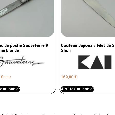
u de poche Sauveterre 9
Couteau Japonais Filet de S
ne blonde
Shun
0
€
169,00
€
TTC
z au panier
Ajoutez au panier