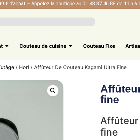
99 € d’achat – Appelez la boutique au 01 48 87 46 88 de 11 h à 1
nt
Couteau de cuisine
Couteau Fixe
Artis
futâge
/
Horl
/ Affûteur De Couteau Kagami Ultra Fine
Affûteu
fine
Affûteur
fine