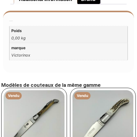
Additional Information
Poids
0,00 kg
marque
Victorinox
Modèles de couteaux de la même gamme
Vendu
Vendu