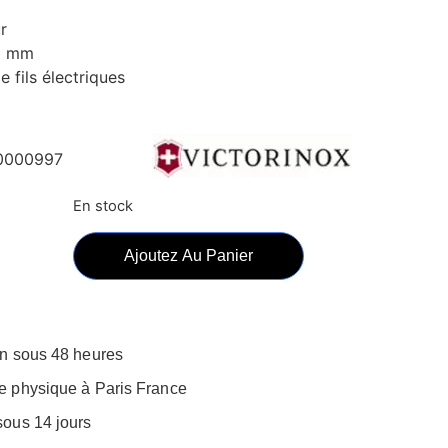
r
6 mm
 fils électriques
0000997
En stock
Ajoutez Au Panier
on sous 48 heures
e physique à Paris France
sous 14 jours