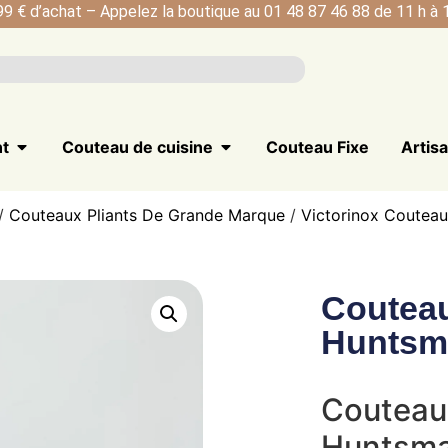
99 € d’achat – Appelez la boutique au 01 48 87 46 88 de 11 h à 1
nt
Couteau de cuisine
Couteau Fixe
Artis
/
Couteaux Pliants De Grande Marque
/
Victorinox Couteau
Couteau
Huntsm
Couteau 
Huntsma