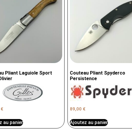
u Pliant Laguiole Sport
Couteau Pliant Spyderco
Olivier
Persistence
89,00
€
0
€
z au panier
Ajoutez au panier