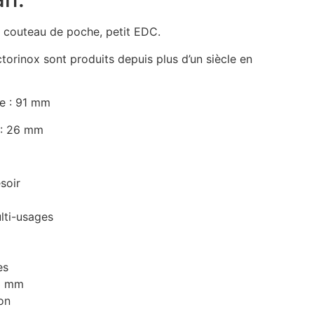
e couteau de poche, petit EDC.
torinox sont produits depuis plus d’un siècle en
e : 91 mm
 : 26 mm
soir
lti-usages
es
3 mm
on