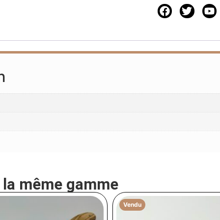
n
e la même gamme
Vendu