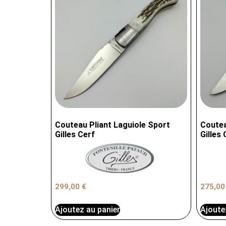
Couteau Pliant Laguiole Sport
Coutea
Gilles Cerf
Gilles 
299,00
€
275,0
Ajoutez au panier
Ajoute