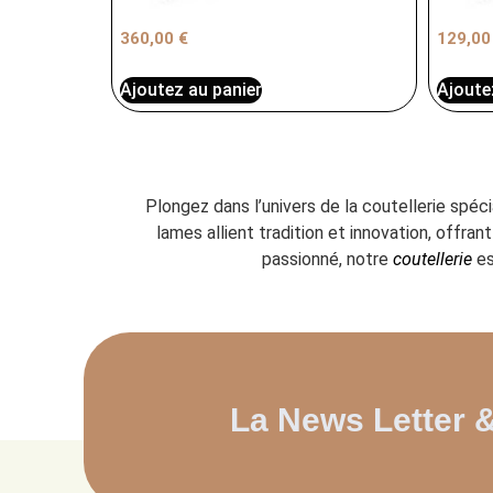
360,00
€
129,0
Ajoutez au panier
Ajoute
Plongez dans l’univers de la coutellerie spéc
lames allient tradition et innovation, offr
passionné, notre
coutellerie
es
La News Letter 