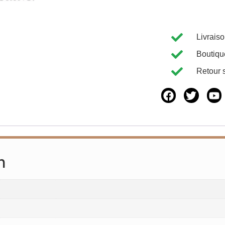
Livrais
Boutiqu
Retour 
n