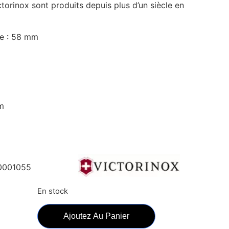
torinox sont produits depuis plus d’un siècle en
e : 58 mm
m
0001055
En stock
Ajoutez Au Panier