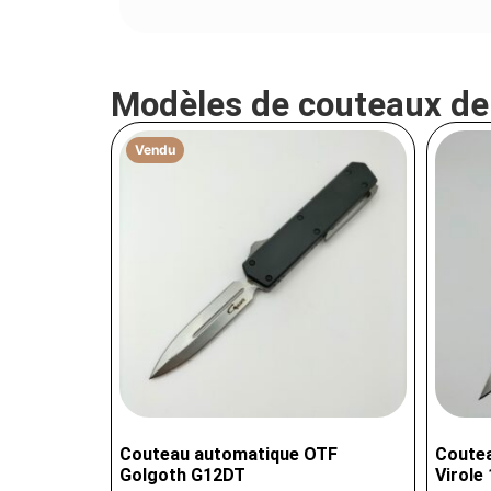
Modèles de couteaux d
Vendu
Couteau automatique OTF
Coutea
Golgoth G12DT
Virole