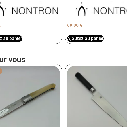
€
69,00
€
z au panier
Ajoutez au panier
ur vous