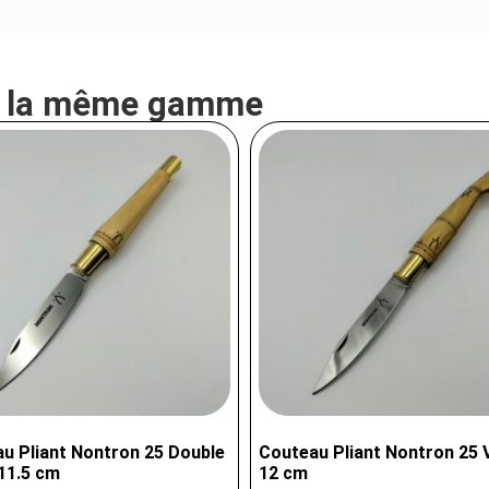
e la même gamme
u Pliant Nontron 25 Double
Couteau Pliant Nontron 25 V
 11.5 cm
12 cm