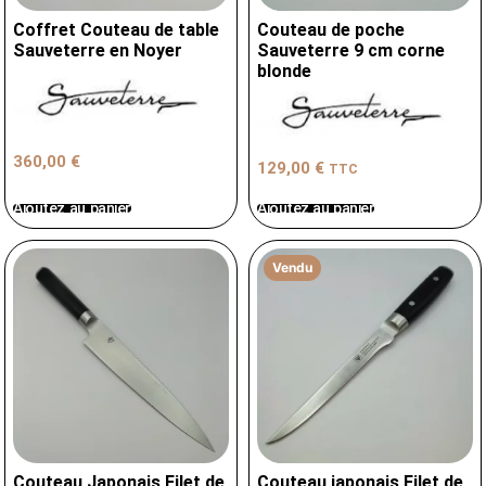
Coffret Couteau de table
Couteau de poche
Sauveterre en Noyer
Sauveterre 9 cm corne
blonde
360,00
€
129,00
€
TTC
Ajoutez au panier
Ajoutez au panier
Vendu
Couteau Japonais Filet de
Couteau japonais Filet de