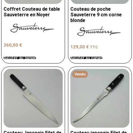
Coffret Couteau de table
Couteau de poche
Sauveterre en Noyer
Sauveterre 9 cm corne
blonde
360,00
€
129,00
€
TTC
Ajoutez au panier
Ajoutez au panier
Vendu
Couteau Japonais Filet de
Couteau japonais Filet de