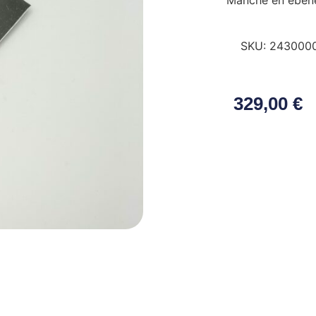
Manche en ébèn
SKU:
243000
329,00
€