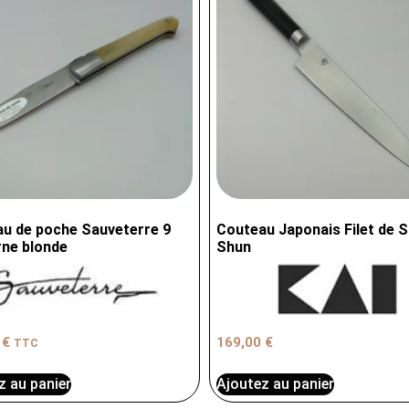
u de poche Sauveterre 9
Couteau Japonais Filet de S
ne blonde
Shun
0
€
169,00
€
TTC
z au panier
Ajoutez au panier