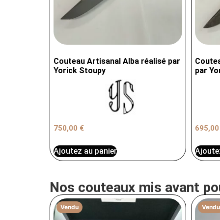
Couteau Artisanal Alba réalisé par
Coutea
Yorick Stoupy
par Yo
750,00
€
695,0
Ajoutez au panier
Ajoute
Nos couteaux mis avant po
Vendu
Vendu