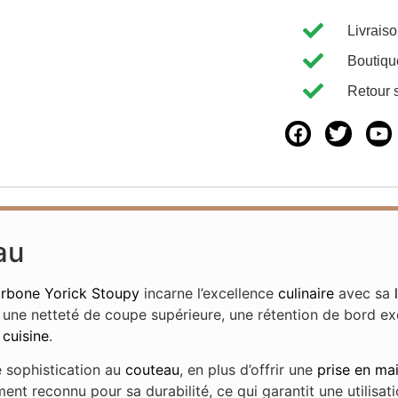
Livrais
Boutiqu
Retour 
au
rbone
Yorick Stoupy
incarne l’excellence
culinaire
avec sa
 une netteté de coupe supérieure, une rétention de bord exc
n
cuisine
.
 sophistication au
couteau
, en plus d’offrir une
prise en ma
ment reconnu pour sa durabilité, ce qui garantit une utilis