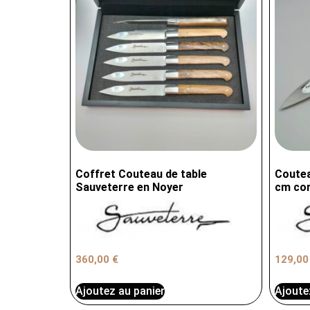
Coffret Couteau de table
Coutea
Sauveterre en Noyer
cm cor
360,00
€
129,0
Ajoutez au panier
Ajoute