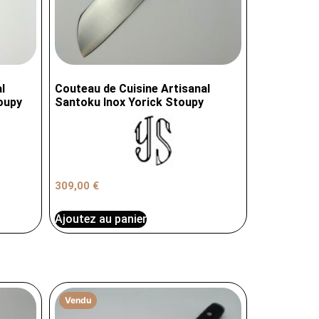
l
Couteau de Cuisine Artisanal
oupy
Santoku Inox Yorick Stoupy
309,00
€
Ajoutez au panier
Vendu