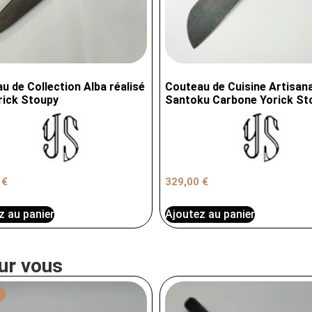
u de Collection Alba réalisé
Couteau de Cuisine Artisana
rick Stoupy
Santoku Carbone Yorick St
0
€
329,00
€
z au panier
Ajoutez au panier
ur vous