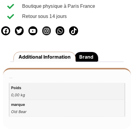
Boutique physique à Paris France
Retour sous 14 jours
Additional Information
Brand
Additional Information
Poids
0,00 kg
marque
Old Bear