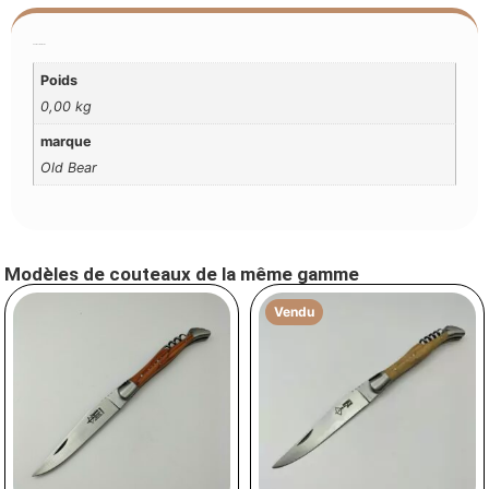
Additional Information
Poids
0,00 kg
marque
Old Bear
Modèles de couteaux de la même gamme
Vendu