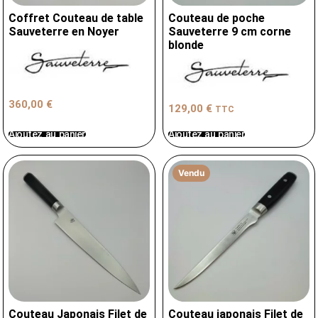
Coffret Couteau de table
Couteau de poche
Sauveterre en Noyer
Sauveterre 9 cm corne
blonde
360,00
€
129,00
€
TTC
Ajoutez au panier
Ajoutez au panier
Vendu
Couteau Japonais Filet de
Couteau japonais Filet de