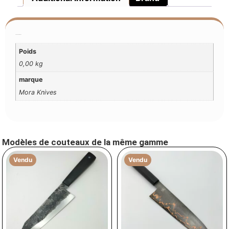
Additional Information
Poids
0,00 kg
marque
Mora Knives
Modèles de couteaux de la même gamme
Vendu
Vendu