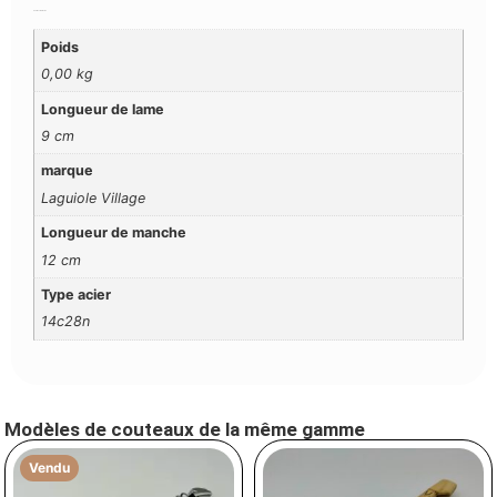
Additional Information
Poids
0,00 kg
Longueur de lame
9 cm
marque
Laguiole Village
Longueur de manche
12 cm
Type acier
14c28n
Modèles de couteaux de la même gamme
Vendu