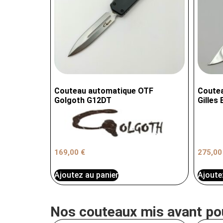
Couteau automatique OTF
Coutea
Golgoth G12DT
Gilles 
169,00
€
275,0
Ajoutez au panier
Ajoute
Nos couteaux mis avant po