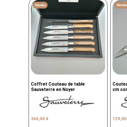
Vendu
Vendu
Coffret Couteau de table
Coutea
Sauveterre en Noyer
cm cor
360,00
€
129,0