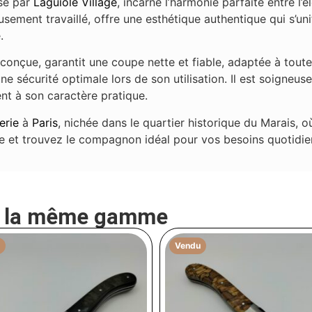
isé par
Laguiole Village
, incarne l’harmonie parfaite entre l’
usement travaillé, offre une esthétique authentique qui s’un
.
 conçue, garantit une coupe nette et fiable, adaptée à tout
une sécurité optimale lors de son utilisation. Il est soigne
nt à son caractère pratique.
erie
à
Paris
, nichée dans le quartier historique du Marais, où
le et trouvez le compagnon idéal pour vos besoins quotidie
e la même gamme
Vendu