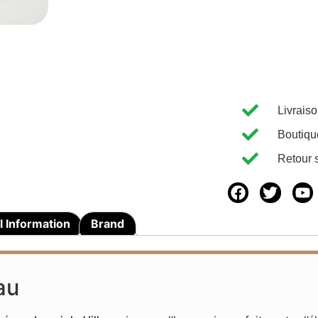
Livrais
Boutiqu
Retour 
l Information
Brand
au