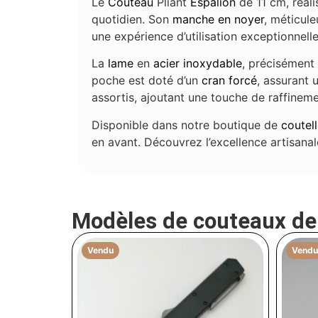
Le
Couteau
Pliant
Espalion
de 11 cm, réal
quotidien. Son
manche en noyer
, méticule
une expérience d’utilisation exceptionnelle
La
lame
en
acier inoxydable
, précisément
poche est doté d’un
cran forcé
, assurant 
assortis, ajoutant une touche de raffineme
Disponible dans notre boutique de
coutell
en avant. Découvrez l’excellence artisana
Modèles de couteaux d
Vendu
Vendu