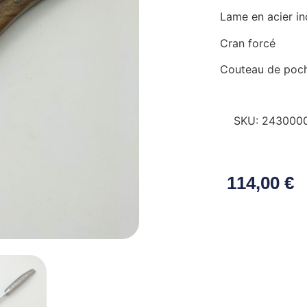
Lame en acier i
Cran forcé
Couteau de poche
SKU:
243000
114,00
€