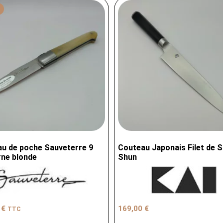
u de poche Sauveterre 9
Couteau Japonais Filet de S
ne blonde
Shun
0
€
169,00
€
TTC