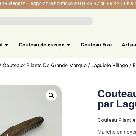
99 € d’achat – Appelez la boutique au 01 48 87 46 88 de 11 h à 1
nt
Couteau de cuisine
Couteau Fixe
Artis
/
Couteaux Pliants De Grande Marque
/
Laguiole Village
/
E
Couteau
par Lag
Couteau Pliant e
Manche en noye