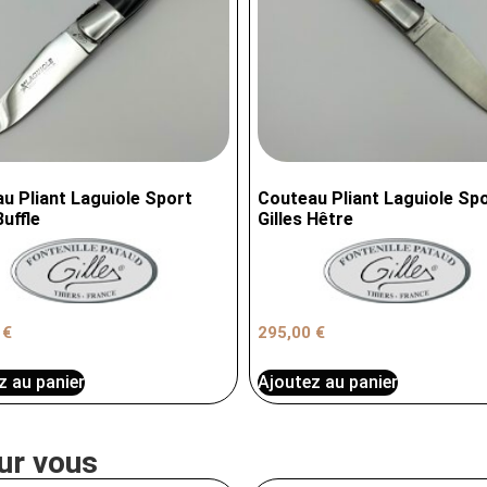
u Pliant Laguiole Sport
Couteau Pliant Laguiole Sp
Buffle
Gilles Hêtre
0
€
295,00
€
z au panier
Ajoutez au panier
ur vous