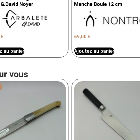
 G.David Noyer
Manche Boule 12 cm
0
€
69,00
€
z au panier
Ajoutez au panier
ur vous