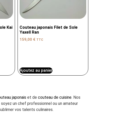
ole Kai
Couteau japonais Filet de Sole
Yaxell Ran
159,00
€
TTC
Ajoutez au panier
uteau japonais
et de
couteau de cuisine
. Nos
us soyez un chef professionnel ou un amateur
ublimer vos talents culinaires.