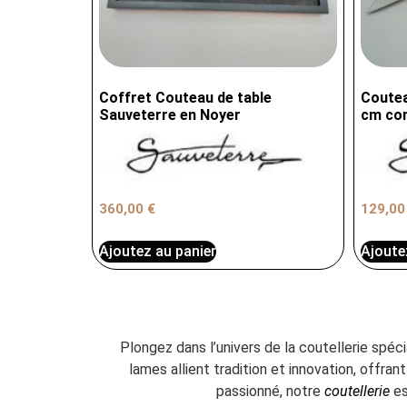
Coffret Couteau de table
Coutea
Sauveterre en Noyer
cm cor
360,00
€
129,0
Ajoutez au panier
Ajoute
Plongez dans l’univers de la coutellerie spéc
lames allient tradition et innovation, offr
passionné, notre
coutellerie
es