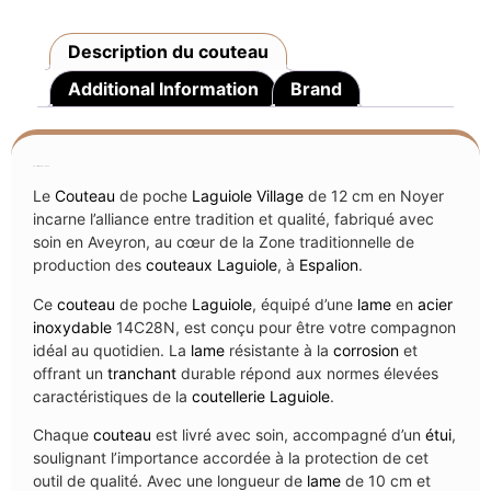
Description du couteau
Additional Information
Brand
Description du couteau
Le
Couteau
de poche
Laguiole Village
de 12 cm en Noyer
incarne l’alliance entre tradition et qualité, fabriqué avec
soin en Aveyron, au cœur de la Zone traditionnelle de
production des
couteaux Laguiole
, à
Espalion
.
Ce
couteau
de poche
Laguiole
, équipé d’une
lame
en
acier
inoxydable
14C28N, est conçu pour être votre compagnon
idéal au quotidien. La
lame
résistante à la
corrosion
et
offrant un
tranchant
durable répond aux normes élevées
caractéristiques de la
coutellerie
Laguiole
.
Chaque
couteau
est livré avec soin, accompagné d’un
étui
,
soulignant l’importance accordée à la protection de cet
outil de qualité. Avec une longueur de
lame
de 10 cm et