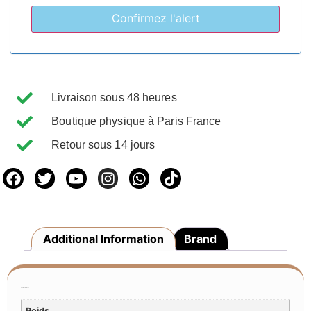
Livraison sous 48 heures
Boutique physique à Paris France
Retour sous 14 jours
Additional Information
Brand
Additional Information
Poids