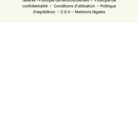
réservé –
Politique de remboursement
–
Politique de
confidentialité
–
Conditions d’utilisation
–
Politique
d’expédition
–
C.G.V
–
Mentions légales