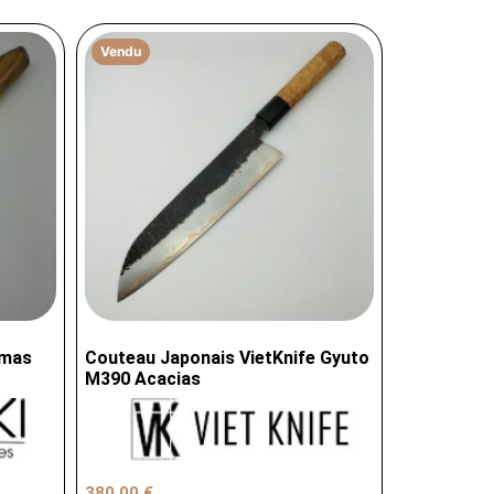
Vendu
amas
Couteau Japonais VietKnife Gyuto
M390 Acacias
380,00
€