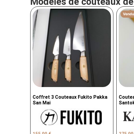
Modèles de couteaux d
Vendu
Coffret 3 Couteaux Fukito Pakka
Coutea
San Mai
Santok
155,00
€
275,0