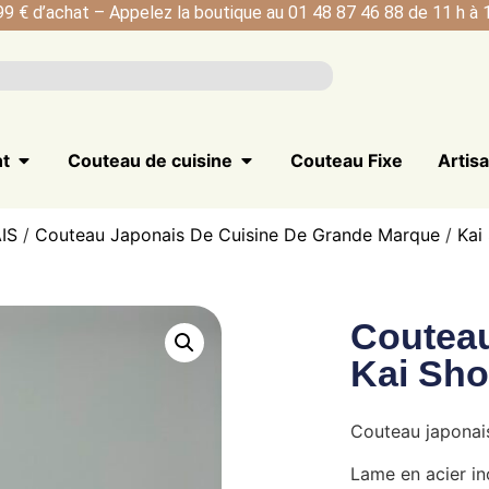
99 € d’achat – Appelez la boutique au 01 48 87 46 88 de 11 h à 1
nt
Couteau de cuisine
Couteau Fixe
Artis
IS
/
Couteau Japonais De Cuisine De Grande Marque
/
Kai
Coutea
Kai Sh
Couteau japonai
Lame en acier i