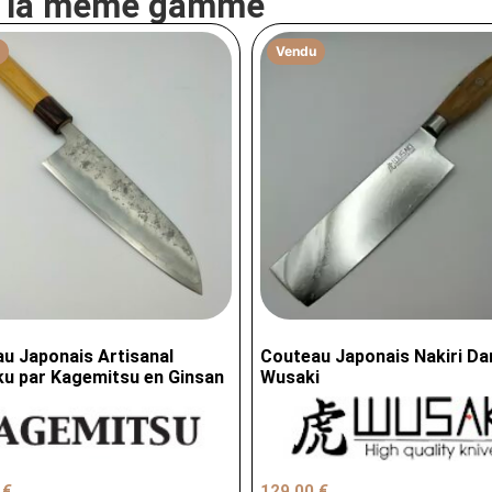
e la même gamme
Vendu
u Japonais Artisanal
Couteau Japonais Nakiri D
u par Kagemitsu en Ginsan
Wusaki
0
€
129,00
€