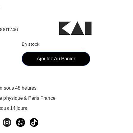
l
0001246
En stock
Ajoutez Au Panier
on sous 48 heures
e physique à Paris France
sous 14 jours