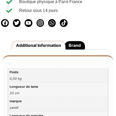
Boutique physique à Paris France
Retour sous 14 jours
Additional Information
Brand
Additional Information
Poids
0,00 kg
Longueur de lame
20 cm
marque
yaxell
Longueur de manche