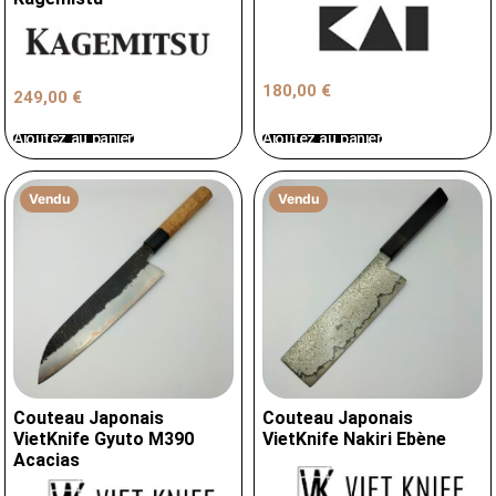
180,00
€
249,00
€
Ajoutez au panier
Ajoutez au panier
Vendu
Vendu
Couteau Japonais
Couteau Japonais
VietKnife Gyuto M390
VietKnife Nakiri Ebène
Acacias