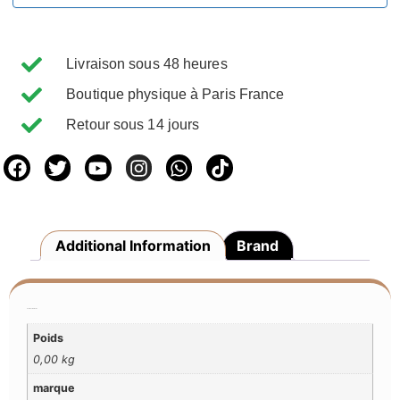
Livraison sous 48 heures
Boutique physique à Paris France
Retour sous 14 jours
Additional Information
Brand
Additional Information
Poids
0,00 kg
marque