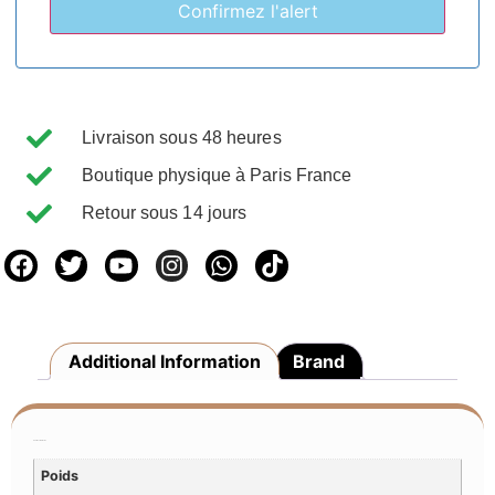
Livraison sous 48 heures
Boutique physique à Paris France
Retour sous 14 jours
Additional Information
Brand
Additional Information
Poids