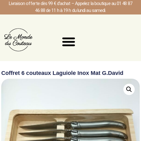
Livraison offerte dès 99 € d’achat – Appelez la boutique au 01 48 87
46 88 de 11 h à 19 h du lundi au samedi.
Coffret 6 couteaux Laguiole Inox Mat G.David