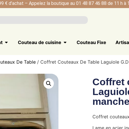
99 € d’achat – Appelez la boutique au 01 48 87 46 88 de 11 h à 1
nt
Couteau de cuisine
Couteau Fixe
Artis
uteaux De Table
/ Coffret Couteaux De Table Laguiole G.Da
Coffret
Laguiol
manch
Coffret couteaux
Lame en acier i