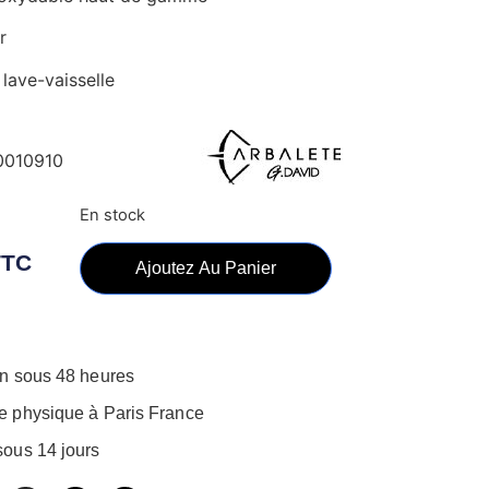
r
lave-vaisselle
0010910
En stock
TTC
Ajoutez Au Panier
on sous 48 heures
e physique à Paris France
sous 14 jours