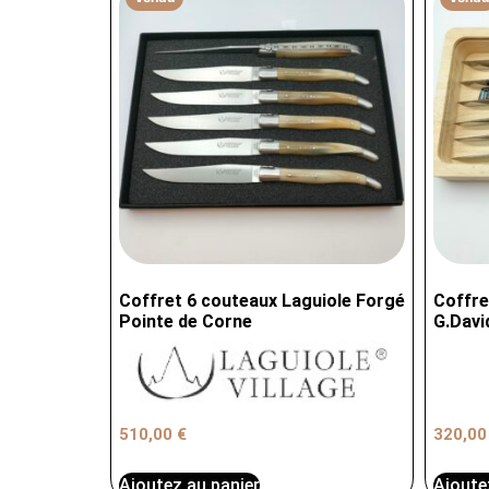
Coffret 6 couteaux Laguiole Forgé
Coffre
Pointe de Corne
G.Davi
510,00
€
320,0
Ajoutez au panier
Ajoute