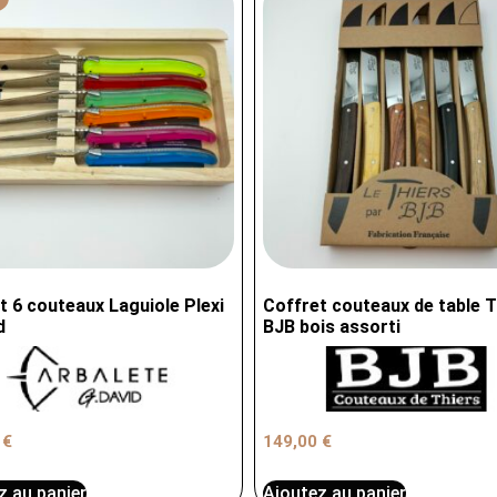
t 6 couteaux Laguiole Plexi
Coffret couteaux de table T
d
BJB bois assorti
0
€
149,00
€
z au panier
Ajoutez au panier