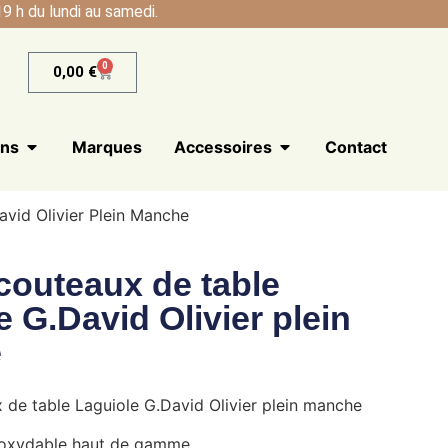
9 h du lundi au samedi.
0
0,00
€
ans
Marques
Accessoires
Contact
vid Olivier Plein Manche
 couteaux de table
e G.David Olivier plein
e
 de table Laguiole G.David Olivier plein manche
noxydable haut de gamme