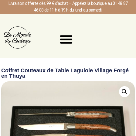
Livraison offerte dès 99 € d’achat – Appelez la boutique au 01 48 87
46 88 de 11 h à 19 h du lundi au samedi.
Coffret Couteaux de Table Laguiole Village Forgé
en Thuya