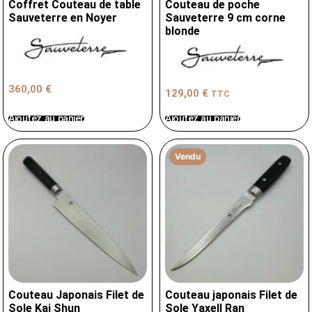
Coffret Couteau de table
Couteau de poche
Sauveterre en Noyer
Sauveterre 9 cm corne
blonde
360,00
€
129,00
€
TTC
Ajoutez au panier
Ajoutez au panier
Vendu
Couteau Japonais Filet de
Couteau japonais Filet de
Sole Kai Shun
Sole Yaxell Ran