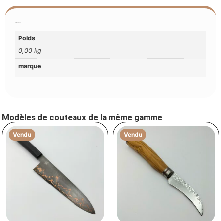
Additional Information
Poids
0,00 kg
marque
Modèles de couteaux de la même gamme
Vendu
Vendu