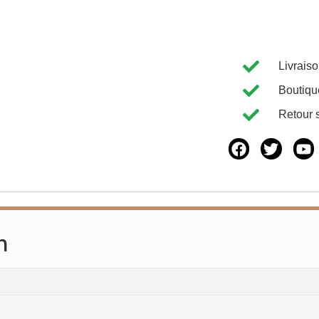
Livrais
Boutiqu
Retour 
n