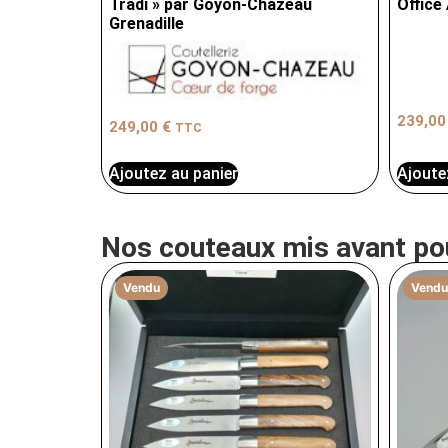
Tradi » par Goyon-Chazeau
Office
Grenadille
239,0
249,00
€
TTC
Ajoute
Ajoutez au panier
Nos couteaux mis avant po
Vendu
Vendu