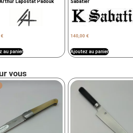
 Arthur Lapostat Padouk
Sabatier
0
€
140,00
€
z au panier
Ajoutez au panier
ur vous