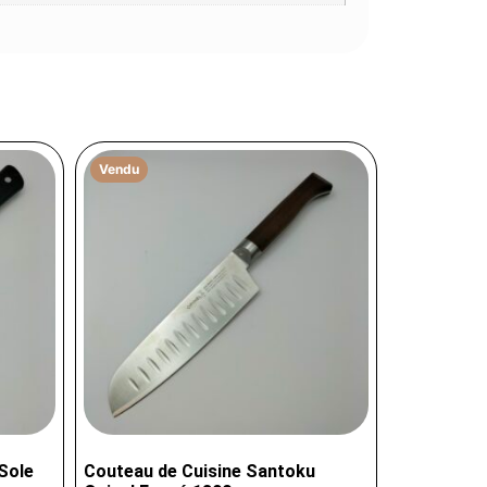
Vendu
 Sole
Couteau de Cuisine Santoku