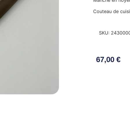
Manche en noye
Couteau de cuisi
SKU:
243000
67,00
€