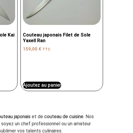
ole Kai
Couteau japonais Filet de Sole
Yaxell Ran
159,00
€
TTC
Ajoutez au panier
uteau japonais
et de
couteau de cuisine
. Nos
us soyez un chef professionnel ou un amateur
ublimer vos talents culinaires.