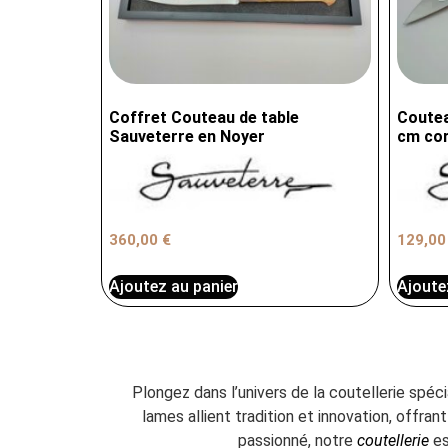
Coffret Couteau de table
Coutea
Sauveterre en Noyer
cm cor
360,00
€
129,0
Ajoutez au panier
Ajoute
Plongez dans l’univers de la coutellerie spéc
lames allient tradition et innovation, offr
passionné, notre
coutellerie
es