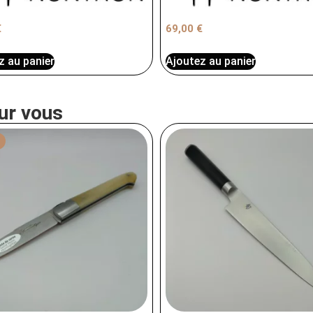
€
69,00
€
z au panier
Ajoutez au panier
ur vous