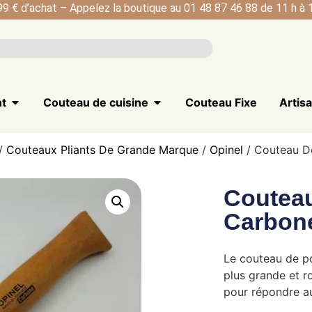
99 € d’achat – Appelez la boutique au 01 48 87 46 88 de 11 h à 1
nt
Couteau de cuisine
Couteau Fixe
Artis
/
Couteaux Pliants De Grande Marque
/
Opinel
/ Couteau D
Couteau
Carbon
Le couteau de p
plus grande et r
pour répondre au