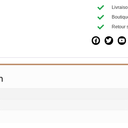
Livrais
Boutiqu
Retour 
n