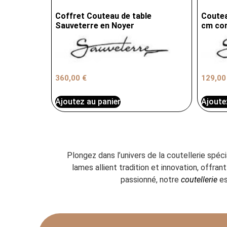
Coffret Couteau de table
Coutea
Sauveterre en Noyer
cm cor
360,00
€
129,0
Ajoutez au panier
Ajoute
Plongez dans l’univers de la coutellerie spéc
lames allient tradition et innovation, offr
passionné, notre
coutellerie
es