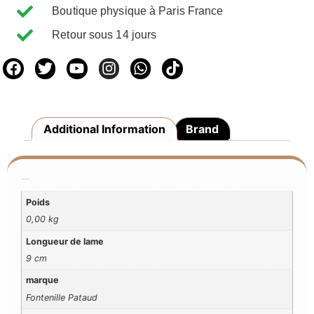
Boutique physique à Paris France
Retour sous 14 jours
Additional Information
Brand
Additional Information
Poids
0,00 kg
Longueur de lame
9 cm
marque
Fontenille Pataud