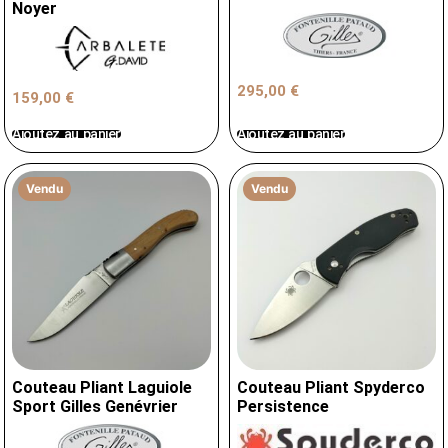
Noyer
295,00
€
159,00
€
Ajoutez au panier
Ajoutez au panier
Vendu
Vendu
Couteau Pliant Laguiole
Couteau Pliant Spyderco
Sport Gilles Genévrier
Persistence